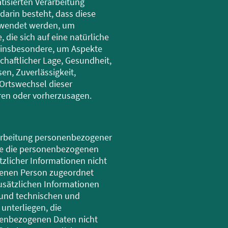
atisierten Verarbeitung
arin besteht, dass diese
wendet werden, um
 die sich auf eine natürliche
 insbesondere, um Aspekte
schaftlicher Lage, Gesundheit,
sen, Zuverlässigkeit,
 Ortswechsel dieser
ren oder vorherzusagen.
rarbeitung personenbezogener
che die personenbezogenen
zlicher Informationen nicht
ffenen Person zugeordnet
usätzlichen Informationen
und technischen und
nterliegen, die
nenbezogenen Daten nicht