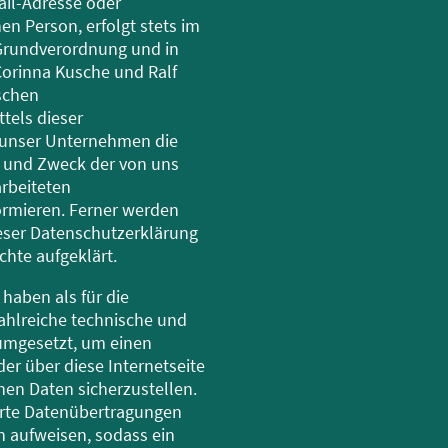
ail-Adresse oder
n Person, erfolgt stets im
Grundverordnung und in
orinna Kusche und Ralf
schen
tels dieser
 unser Unternehmen die
g und Zweck der von uns
rbeiteten
rmieren. Ferner werden
ieser Datenschutzerklärung
hte aufgeklärt.
haben als für die
ahlreiche technische und
umgesetzt, um einen
er über diese Internetseite
en Daten sicherzustellen.
rte Datenübertragungen
n aufweisen, sodass ein